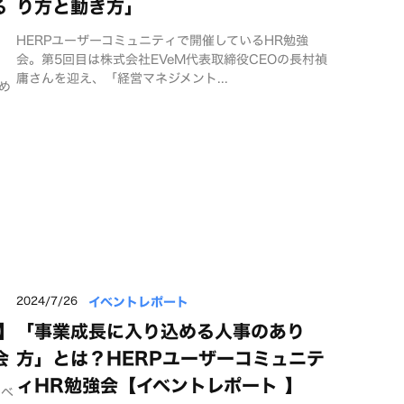
る
り方と動き方」
HERPユーザーコミュニティで開催しているHR勉強
会。第5回目は株式会社EVeM代表取締役CEOの長村禎
庸さんを迎え、「経営マネジメント...
め
イベントレポート
2024/7/26
】
「事業成長に入り込める人事のあり
会
方」とは？HERPユーザーコミュニテ
ィHR勉強会【イベントレポート 】
イベ