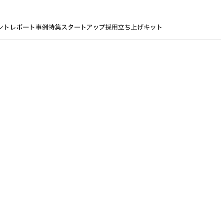
ントレポート
事例
特集
スタートアップ採用立ち上げキット