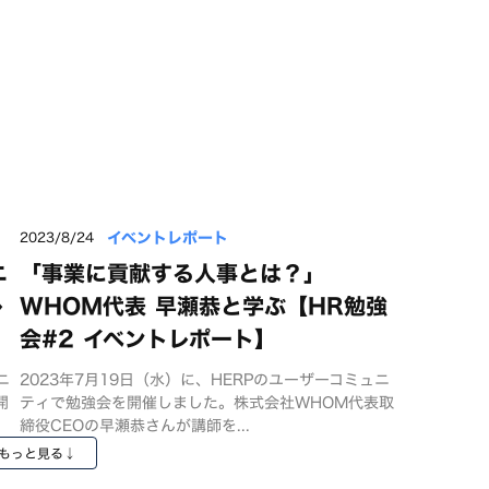
イベントレポート
2023/8/24
ニ
「事業に貢献する人事とは？」
レ
WHOM代表 早瀬恭と学ぶ【HR勉強
会#2 イベントレポート】
ニ
2023年7月19日（水）に、HERPのユーザーコミュニ
開
ティで勉強会を開催しました。株式会社WHOM代表取
締役CEOの早瀬恭さんが講師を...
もっと見る↓