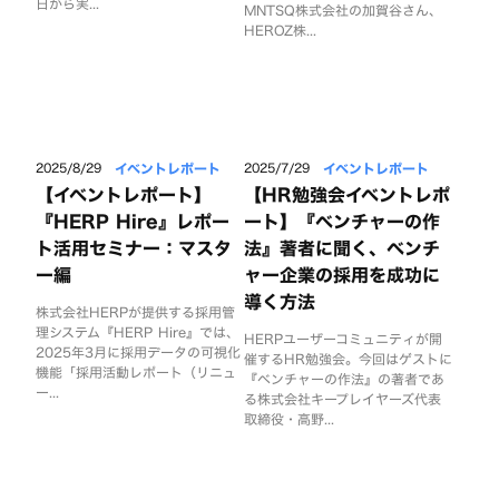
日から実...
MNTSQ株式会社の加賀谷さん、
HEROZ株...
イベントレポート
イベントレポート
2025/8/29
2025/7/29
【イベントレポート】
【HR勉強会イベントレポ
『HERP Hire』レポー
ート】『ベンチャーの作
ト活用セミナー：マスタ
法』著者に聞く、ベンチ
ー編
ャー企業の採用を成功に
導く方法
株式会社HERPが提供する採用管
理システム『HERP Hire』では、
HERPユーザーコミュニティが開
2025年3月に採用データの可視化
催するHR勉強会。今回はゲストに
機能「採用活動レポート（リニュ
『ベンチャーの作法』の著者であ
ー...
る株式会社キープレイヤーズ代表
取締役・高野...