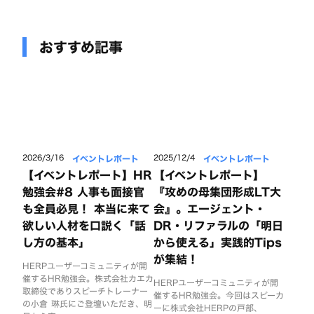
おすすめ記事
イベントレポート
イベントレポート
2026/3/16
2025/12/4
【イベントレポート】HR
【イベントレポート】
勉強会#8 人事も面接官
『攻めの母集団形成LT大
も全員必見！ 本当に来て
会』。エージェント・
欲しい人材を口説く「話
DR・リファラルの「明日
し方の基本」
から使える」実践的Tips
が集結！
HERPユーザーコミュニティが開
催するHR勉強会。株式会社カエカ
HERPユーザーコミュニティが開
取締役でありスピーチトレーナー
催するHR勉強会。今回はスピーカ
の小倉 琳氏にご登壇いただき、明
ーに株式会社HERPの戸部、