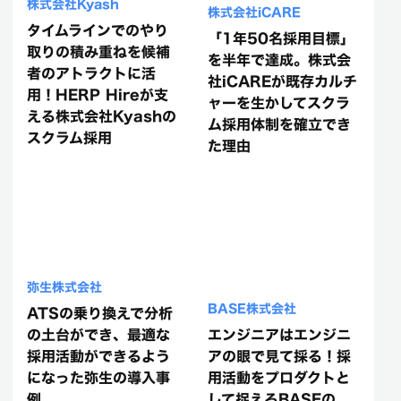
株式会社Kyash
株式会社iCARE
タイムラインでのやり
「1年50名採用目標」
取りの積み重ねを候補
を半年で達成。株式会
者のアトラクトに活
社iCAREが既存カルチ
用！HERP Hireが支
ャーを生かしてスクラ
える株式会社Kyashの
ム採用体制を確立でき
スクラム採用
た理由
弥生株式会社
BASE株式会社
ATSの乗り換えで分析
の土台ができ、最適な
エンジニアはエンジニ
採用活動ができるよう
アの眼で見て採る！採
になった弥生の導入事
用活動をプロダクトと
例
して捉えるBASEの