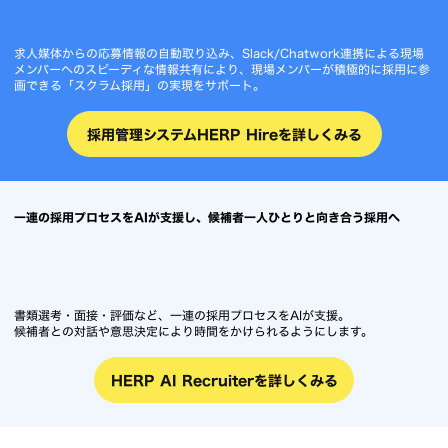
求人媒体からの応募情報の自動取り込み、Slack/Chatwork連携による現場
メンバーへのスピーディな情報共有により、現場メンバーが積極的に採用に参
画できる「スクラム採用」の実現をサポート。
採用管理システムHERP Hireを詳しくみる
一連の採用プロセスをAIが支援し、候補者一人ひとりと向き合う採用へ
書類選考・面接・評価など、一連の採用プロセスをAIが支援。
候補者との対話や意思決定により時間をかけられるようにします。
HERP AI Recruiterを詳しくみる