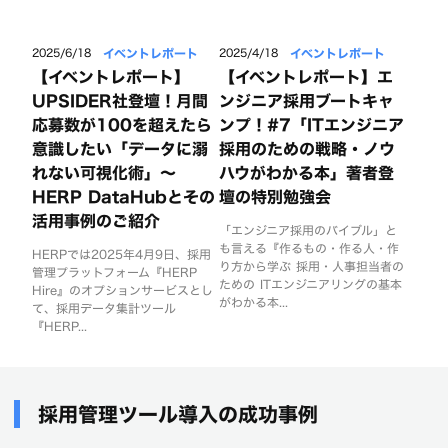
イベントレポート
イベントレポート
2025/6/18
2025/4/18
【イベントレポート】
【イベントレポート】エ
UPSIDER社登壇！月間
ンジニア採用ブートキャ
応募数が100を超えたら
ンプ！#7「ITエンジニア
意識したい「データに溺
採用のための戦略・ノウ
れない可視化術」〜
ハウがわかる本」著者登
HERP DataHubとその
壇の特別勉強会
活用事例のご紹介
「エンジニア採用のバイブル」と
も言える『作るもの・作る人・作
HERPでは2025年4月9日、採用
り方から学ぶ 採用・人事担当者の
管理プラットフォーム『HERP
ための ITエンジニアリングの基本
Hire』のオプションサービスとし
がわかる本...
て、採用データ集計ツール
『HERP...
採用管理ツール導入の成功事例