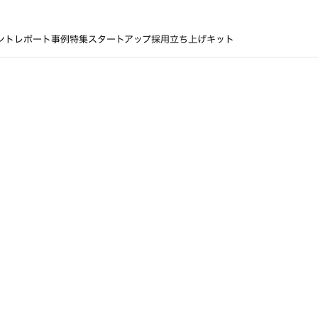
ントレポート
事例
特集
スタートアップ採用立ち上げキット