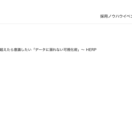
採用ノウハウ
イベ
を超えたら意識したい「データに溺れない可視化術」〜 HERP