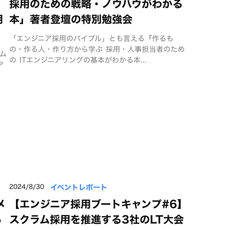
採用のための戦略・ノウハウがわかる
用
本」著者登壇の特別勉強会
「エンジニア採用のバイブル」とも言える『作るも
の・作る人・作り方から学ぶ 採用・人事担当者のため
ーム
の ITエンジニアリングの基本がわかる本...
デ
イベントレポート
2024/8/30
メ
【エンジニア採用ブートキャンプ#6】
あ
スクラム採用を推進する3社のLT大会