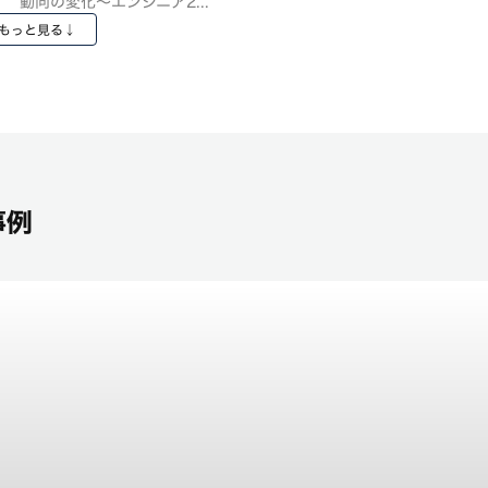
動向の変化～エンジニア2...
もっと見る↓
事例