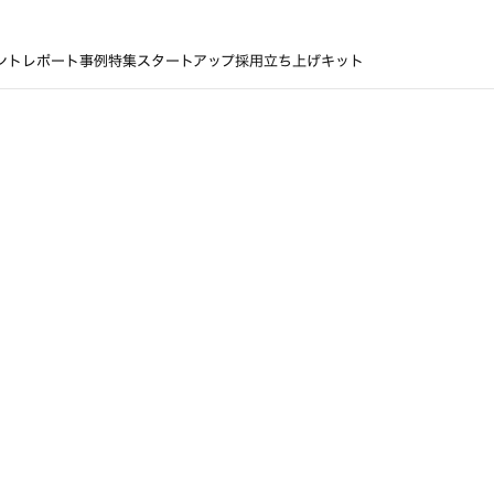
ントレポート
事例
特集
スタートアップ採用立ち上げキット