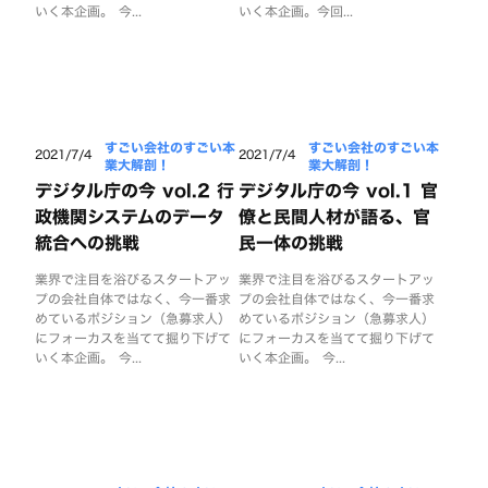
いく本企画。 今...
いく本企画。今回...
すごい会社のすごい本
すごい会社のすごい本
2021/7/4
2021/7/4
業大解剖！
業大解剖！
デジタル庁の今 vol.2 行
デジタル庁の今 vol.1 官
政機関システムのデータ
僚と民間人材が語る、官
統合への挑戦
民一体の挑戦
業界で注目を浴びるスタートアッ
業界で注目を浴びるスタートアッ
プの会社自体ではなく、今一番求
プの会社自体ではなく、今一番求
めているポジション（急募求人）
めているポジション（急募求人）
にフォーカスを当てて掘り下げて
にフォーカスを当てて掘り下げて
いく本企画。 今...
いく本企画。 今...