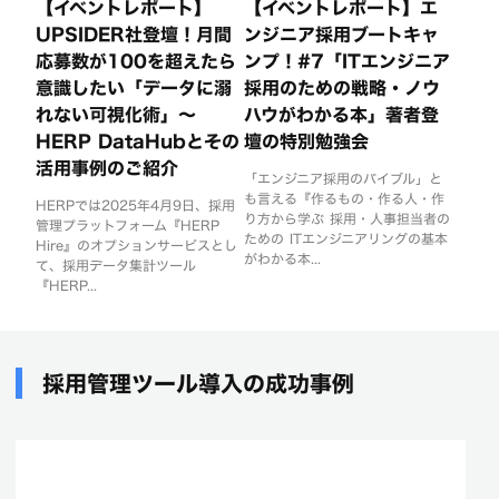
【イベントレポート】
【イベントレポート】エ
UPSIDER社登壇！月間
ンジニア採用ブートキャ
応募数が100を超えたら
ンプ！#7「ITエンジニア
意識したい「データに溺
採用のための戦略・ノウ
れない可視化術」〜
ハウがわかる本」著者登
HERP DataHubとその
壇の特別勉強会
活用事例のご紹介
「エンジニア採用のバイブル」と
も言える『作るもの・作る人・作
HERPでは2025年4月9日、採用
り方から学ぶ 採用・人事担当者の
管理プラットフォーム『HERP
ための ITエンジニアリングの基本
Hire』のオプションサービスとし
がわかる本...
て、採用データ集計ツール
『HERP...
採用管理ツール導入の成功事例