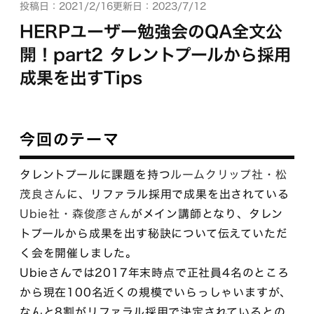
投稿日：2021/2/16
更新日：2023/7/12
HERPユーザー勉強会のQA全文公
開！part2 タレントプールから採用
成果を出すTips
今回のテーマ
タレントプールに課題を持つ
ルームクリップ社・松
茂良さん
に、リファラル採用で成果を出されている
Ubie社・森俊彦さん
がメイン講師となり、タレン
トプールから成果を出す秘訣について伝えていただ
く会を開催しました。
Ubieさんでは2017年末時点で正社員4名のところ
から現在100名近くの規模でいらっしゃいますが、
なんと8割がリファラル採用で決定されているとの