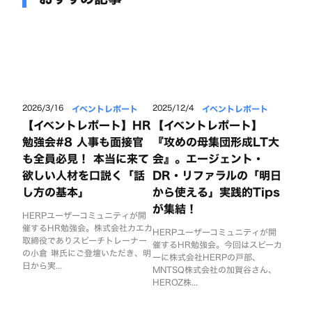
イベントレポート
イベントレポート
2026/3/16
2025/12/4
【イベントレポート】HR
【イベントレポート】
勉強会#8 人事も面接官
『攻めの母集団形成LT大
も全員必見！ 本当に来て
会』。エージェント・
欲しい人材を口説く「話
DR・リファラルの「明日
し方の基本」
から使える」実践的Tips
が集結！
HERPユーザーコミュニティが開
催するHR勉強会。株式会社カエカ
HERPユーザーコミュニティが開
取締役でありスピーチトレーナー
催するHR勉強会。今回はスピーカ
の小倉 琳氏にご登壇いただき、明
ーに株式会社HERPの戸部、
日から実...
MNTSQ株式会社の加賀谷さん、
HEROZ株...