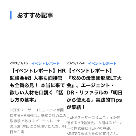
おすすめ記事
イベントレポート
イベントレポート
2026/3/16
2025/12/4
【イベントレポート】HR
【イベントレポート】
勉強会#8 人事も面接官
『攻めの母集団形成LT大
も全員必見！ 本当に来て
会』。エージェント・
欲しい人材を口説く「話
DR・リファラルの「明日
し方の基本」
から使える」実践的Tips
が集結！
HERPユーザーコミュニティが開
催するHR勉強会。株式会社カエカ
HERPユーザーコミュニティが開
取締役でありスピーチトレーナー
催するHR勉強会。今回はスピーカ
の小倉 琳氏にご登壇いただき、明
ーに株式会社HERPの戸部、
日から実...
MNTSQ株式会社の加賀谷さん、