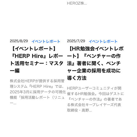
HEROZ株...
イベントレポート
イベントレポート
2025/8/29
2025/7/29
【イベントレポート】
【HR勉強会イベントレポ
『HERP Hire』レポー
ート】『ベンチャーの作
ト活用セミナー：マスタ
法』著者に聞く、ベンチ
ー編
ャー企業の採用を成功に
導く方法
株式会社HERPが提供する採用管
理システム『HERP Hire』では、
HERPユーザーコミュニティが開
2025年3月に採用データの可視化
催するHR勉強会。今回はゲストに
機能「採用活動レポート（リニュ
『ベンチャーの作法』の著者であ
ー...
る株式会社キープレイヤーズ代表
取締役・高野...