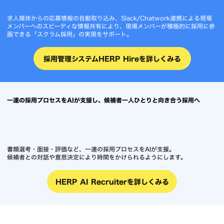
求人媒体からの応募情報の自動取り込み、Slack/Chatwork連携による現場
メンバーへのスピーディな情報共有により、現場メンバーが積極的に採用に参
画できる「スクラム採用」の実現をサポート。
採用管理システムHERP Hireを詳しくみる
一連の採用プロセスをAIが支援し、候補者一人ひとりと向き合う採用へ
書類選考・面接・評価など、一連の採用プロセスをAIが支援。
候補者との対話や意思決定により時間をかけられるようにします。
HERP AI Recruiterを詳しくみる