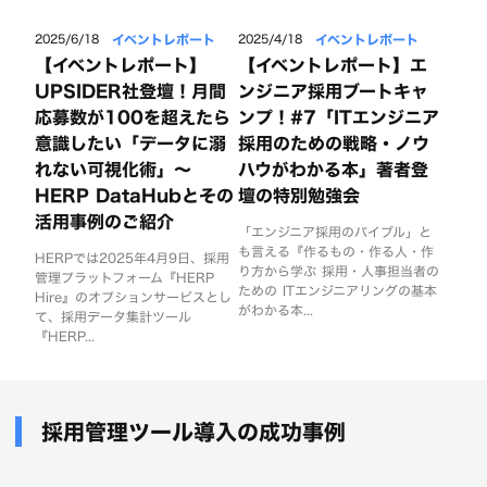
イベントレポート
イベントレポート
2025/6/18
2025/4/18
【イベントレポート】
【イベントレポート】エ
UPSIDER社登壇！月間
ンジニア採用ブートキャ
応募数が100を超えたら
ンプ！#7「ITエンジニア
意識したい「データに溺
採用のための戦略・ノウ
れない可視化術」〜
ハウがわかる本」著者登
HERP DataHubとその
壇の特別勉強会
活用事例のご紹介
「エンジニア採用のバイブル」と
も言える『作るもの・作る人・作
HERPでは2025年4月9日、採用
り方から学ぶ 採用・人事担当者の
管理プラットフォーム『HERP
ための ITエンジニアリングの基本
Hire』のオプションサービスとし
がわかる本...
て、採用データ集計ツール
『HERP...
採用管理ツール導入の成功事例