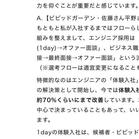
力を仰ぐことが重要だと感じています
A.【ビビッドガーデン・佐藤さん平野
もともと私が入社するまではフローら
組みを整えまして、エンジニア採用は
(1day)→オファー面談」、ビジネ
接→最終面接→オファー面談」という
（※選考フローは適宜変更になること
特徴的なのはエンジニアの「体験入社
の解決策として開始し、今では
体験入
約70%くらいにまで改善
しています。
中心で決まっていることもあって、い
ます。
1dayの体験入社は、候補者・ビビッ