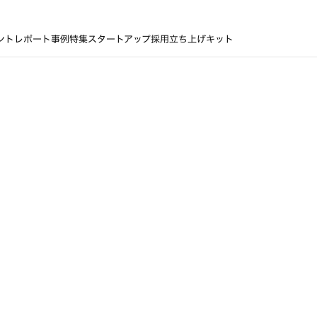
ントレポート
事例
特集
スタートアップ採用立ち上げキット