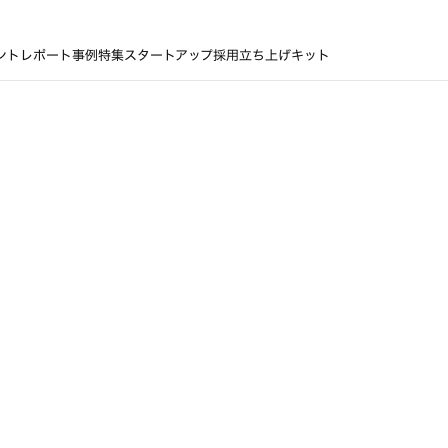
ントレポート
事例
特集
スタートアップ採用立ち上げキット