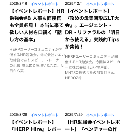
イベントレポート
イベントレポート
2026/3/16
2025/12/4
【イベントレポート】HR
【イベントレポート】
勉強会#8 人事も面接官
『攻めの母集団形成LT大
も全員必見！ 本当に来て
会』。エージェント・
欲しい人材を口説く「話
DR・リファラルの「明日
し方の基本」
から使える」実践的Tips
が集結！
HERPユーザーコミュニティが開
催するHR勉強会。株式会社カエカ
HERPユーザーコミュニティが開
取締役でありスピーチトレーナー
催するHR勉強会。今回はスピーカ
の小倉 琳氏にご登壇いただき、明
ーに株式会社HERPの戸部、
日から実...
MNTSQ株式会社の加賀谷さん、
HEROZ株...
イベントレポート
イベントレポート
2025/8/29
2025/7/29
【イベントレポート】
【HR勉強会イベントレポ
『HERP Hire』レポー
ート】『ベンチャーの作