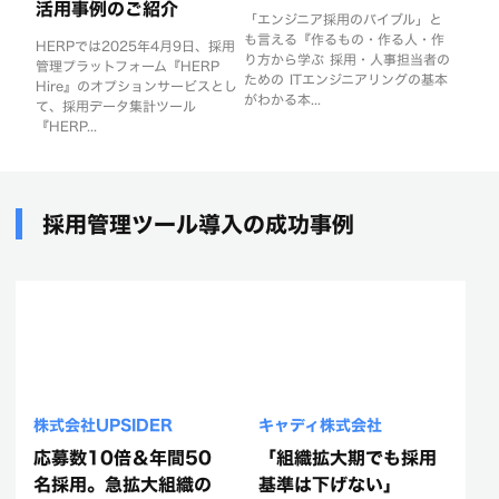
活用事例のご紹介
「エンジニア採用のバイブル」と
も言える『作るもの・作る人・作
HERPでは2025年4月9日、採用
り方から学ぶ 採用・人事担当者の
管理プラットフォーム『HERP
ための ITエンジニアリングの基本
Hire』のオプションサービスとし
がわかる本...
て、採用データ集計ツール
『HERP...
採用管理ツール導入の成功事例
株式会社UPSIDER
キャディ株式会社
応募数10倍＆年間50
「組織拡大期でも採用
名採用。急拡大組織の
基準は下げない」