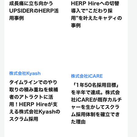
成長痛に立ち向かう
HERP Hireへの切替
UPSIDERのHERP活
導入で“こだわり採
用事例
用”を叶えたキャディの
事例
株式会社Kyash
株式会社iCARE
タイムラインでのやり
「1年50名採用目標」
取りの積み重ねを候補
を半年で達成。株式会
者のアトラクトに活
社iCAREが既存カルチ
用！HERP Hireが支
ャーを生かしてスクラ
える株式会社Kyashの
ム採用体制を確立でき
スクラム採用
た理由