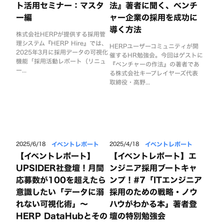
ト活用セミナー：マスタ
法』著者に聞く、ベンチ
ー編
ャー企業の採用を成功に
導く方法
株式会社HERPが提供する採用管
理システム『HERP Hire』では、
HERPユーザーコミュニティが開
2025年3月に採用データの可視化
催するHR勉強会。今回はゲストに
機能「採用活動レポート（リニュ
『ベンチャーの作法』の著者であ
ー...
る株式会社キープレイヤーズ代表
取締役・高野...
イベントレポート
イベントレポート
2025/6/18
2025/4/18
【イベントレポート】
【イベントレポート】エ
UPSIDER社登壇！月間
ンジニア採用ブートキャ
応募数が100を超えたら
ンプ！#7「ITエンジニア
意識したい「データに溺
採用のための戦略・ノウ
れない可視化術」〜
ハウがわかる本」著者登
HERP DataHubとその
壇の特別勉強会