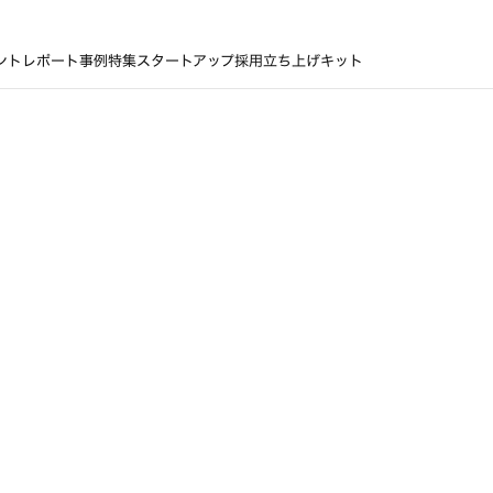
ントレポート
事例
特集
スタートアップ採用立ち上げキット