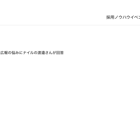
採用ノウハウ
イベ
用広報の悩みにナイルの渡邉さんが回答