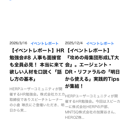
イベントレポート
イベントレポート
2026/3/16
2025/12/4
【イベントレポート】HR
【イベントレポート】
勉強会#8 人事も面接官
『攻めの母集団形成LT大
も全員必見！ 本当に来て
会』。エージェント・
欲しい人材を口説く「話
DR・リファラルの「明日
し方の基本」
から使える」実践的Tips
が集結！
HERPユーザーコミュニティが開
催するHR勉強会。株式会社カエカ
HERPユーザーコミュニティが開
取締役でありスピーチトレーナー
催するHR勉強会。今回はスピーカ
の小倉 琳氏にご登壇いただき、明
ーに株式会社HERPの戸部、
日から実...
MNTSQ株式会社の加賀谷さん、
HEROZ株...