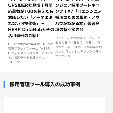
UPSIDER社登壇！月間
ンジニア採用ブートキャ
応募数が100を超えたら
ンプ！#7「ITエンジニア
意識したい「データに溺
採用のための戦略・ノウ
れない可視化術」〜
ハウがわかる本」著者登
HERP DataHubとその
壇の特別勉強会
活用事例のご紹介
「エンジニア採用のバイブル」と
も言える『作るもの・作る人・作
HERPでは2025年4月9日、採用
り方から学ぶ 採用・人事担当者の
管理プラットフォーム『HERP
ための ITエンジニアリングの基本
Hire』のオプションサービスとし
がわかる本...
て、採用データ集計ツール
『HERP...
採用管理ツール導入の成功事例