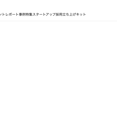
ントレポート
事例
特集
スタートアップ採用立ち上げキット