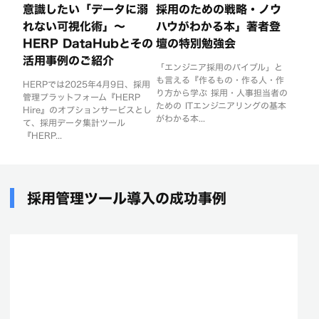
意識したい「データに溺
採用のための戦略・ノウ
れない可視化術」〜
ハウがわかる本」著者登
HERP DataHubとその
壇の特別勉強会
活用事例のご紹介
「エンジニア採用のバイブル」と
も言える『作るもの・作る人・作
HERPでは2025年4月9日、採用
り方から学ぶ 採用・人事担当者の
管理プラットフォーム『HERP
ための ITエンジニアリングの基本
Hire』のオプションサービスとし
がわかる本...
て、採用データ集計ツール
『HERP...
採用管理ツール導入の成功事例