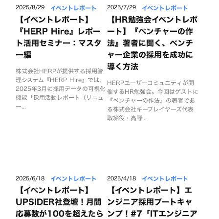
イベントレポート
イベントレポート
2025/8/29
2025/7/29
【イベントレポート】
【HR勉強会イベントレポ
『HERP Hire』レポー
ート】『ベンチャーの作
ト活用セミナー：マスタ
法』著者に聞く、ベンチ
ー編
ャー企業の採用を成功に
導く方法
株式会社HERPが提供する採用管
理システム『HERP Hire』では、
HERPユーザーコミュニティが開
2025年3月に採用データの可視化
催するHR勉強会。今回はゲストに
機能「採用活動レポート（リニュ
『ベンチャーの作法』の著者であ
ー...
る株式会社キープレイヤーズ代表
取締役・高野...
イベントレポート
イベントレポート
2025/6/18
2025/4/18
【イベントレポート】
【イベントレポート】エ
UPSIDER社登壇！月間
ンジニア採用ブートキャ
応募数が100を超えたら
ンプ！#7「ITエンジニア