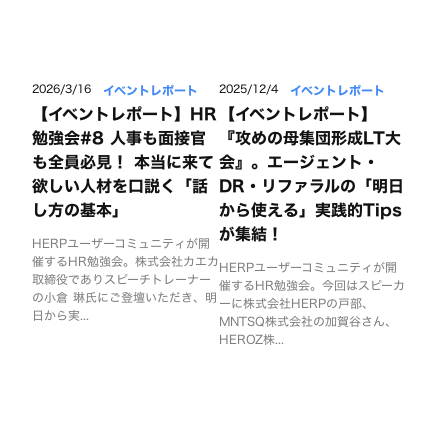
イベントレポート
イベントレポート
2026/3/16
2025/12/4
【イベントレポート】HR
【イベントレポート】
勉強会#8 人事も面接官
『攻めの母集団形成LT大
も全員必見！ 本当に来て
会』。エージェント・
欲しい人材を口説く「話
DR・リファラルの「明日
し方の基本」
から使える」実践的Tips
が集結！
HERPユーザーコミュニティが開
催するHR勉強会。株式会社カエカ
HERPユーザーコミュニティが開
取締役でありスピーチトレーナー
催するHR勉強会。今回はスピーカ
の小倉 琳氏にご登壇いただき、明
ーに株式会社HERPの戸部、
日から実...
MNTSQ株式会社の加賀谷さん、
HEROZ株...