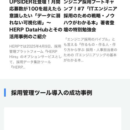
UPSIDER社登壇！月間
ンジニア採用ブートキャ
応募数が100を超えたら
ンプ！#7「ITエンジニア
意識したい「データに溺
採用のための戦略・ノウ
れない可視化術」〜
ハウがわかる本」著者登
HERP DataHubとその
壇の特別勉強会
活用事例のご紹介
「エンジニア採用のバイブル」と
も言える『作るもの・作る人・作
HERPでは2025年4月9日、採用
り方から学ぶ 採用・人事担当者の
管理プラットフォーム『HERP
ための ITエンジニアリングの基本
Hire』のオプションサービスとし
がわかる本...
て、採用データ集計ツール
『HERP...
採用管理ツール導入の成功事例