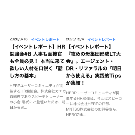
イベントレポート
イベントレポート
2026/3/16
2025/12/4
【イベントレポート】HR
【イベントレポート】
勉強会#8 人事も面接官
『攻めの母集団形成LT大
も全員必見！ 本当に来て
会』。エージェント・
欲しい人材を口説く「話
DR・リファラルの「明日
し方の基本」
から使える」実践的Tips
が集結！
HERPユーザーコミュニティが開
催するHR勉強会。株式会社カエカ
HERPユーザーコミュニティが開
取締役でありスピーチトレーナー
催するHR勉強会。今回はスピーカ
の小倉 琳氏にご登壇いただき、明
ーに株式会社HERPの戸部、
日から実...
MNTSQ株式会社の加賀谷さん、
HEROZ株...