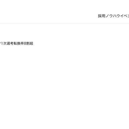
採用ノウハウ
イベ
で1次選考転換率8割超