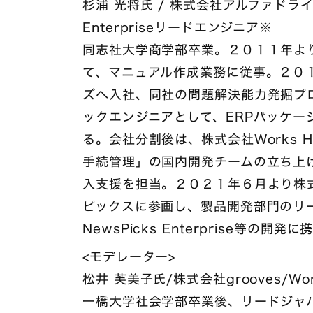
杉浦 光将氏 / 株式会社アルファドライブ / I
Enterpriseリードエンジニア※
同志社大学商学部卒業。２０１１年よ
て、マニュアル作成業務に従事。２０
ズへ入社、同社の問題解決能力発掘プ
ックエンジニアとして、ERPパッケー
る。会社分割後は、株式会社Works Huma
手続管理」の国内開発チームの立ち上
入支援を担当。２０２１年６月より株
ピックスに参画し、製品開発部門のリードエン
NewsPicks Enterprise等の開発
<モデレーター>
松井 芙美子氏/株式会社grooves/Work 
一橋大学社会学部卒業後、リードジャ