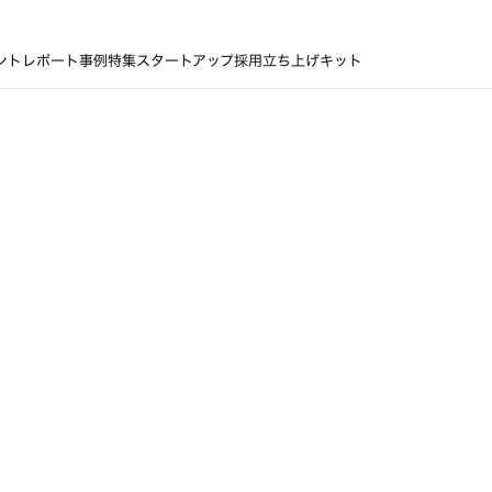
ントレポート
事例
特集
スタートアップ採用立ち上げキット