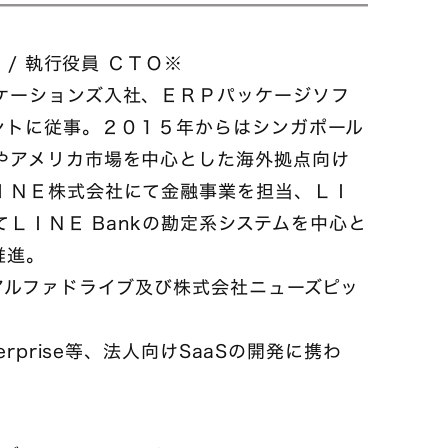
 / 執行役員 ＣＴＯ※
ケーションズ入社、ＥＲＰパッケージソフ
ントに従事。２０１５年からはシンガポール
やアメリカ市場を中心とした海外拠点向け
ＩＮＥ株式会社にて金融事業を担当、ＬＩ
てＬＩＮＥ Bankの勘定系システムを中心と
推進。
アルファドライブ及び株式会社ニューズピッ
 Enterprise等、法人向けSaaSの開発に携わ