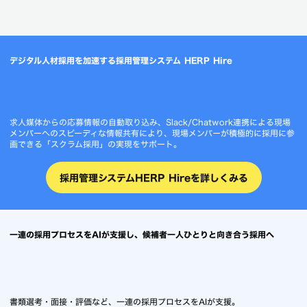
株式会社Gaudiy
「AIをHRチームの一
員に」スクリーニング
時間を半減
し、“Gaudiyらしい採
用” を支えるHERP AI
リクルーター活用事例
デジタル人材採用を加速する採用管理システム HERP Hire
求人媒体からの応募情報の自動取り込み、Slack/Chatwork連携による現場
メンバーへのスピーディな情報共有により、現場メンバーが積極的に採用に参
画できる「スクラム採用」の実現をサポート。