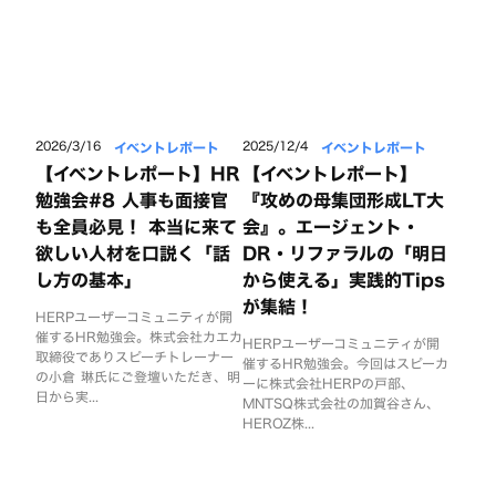
イベントレポート
イベントレポート
2026/3/16
2025/12/4
【イベントレポート】HR
【イベントレポート】
勉強会#8 人事も面接官
『攻めの母集団形成LT大
も全員必見！ 本当に来て
会』。エージェント・
欲しい人材を口説く「話
DR・リファラルの「明日
し方の基本」
から使える」実践的Tips
が集結！
HERPユーザーコミュニティが開
催するHR勉強会。株式会社カエカ
HERPユーザーコミュニティが開
取締役でありスピーチトレーナー
催するHR勉強会。今回はスピーカ
の小倉 琳氏にご登壇いただき、明
ーに株式会社HERPの戸部、
日から実...
MNTSQ株式会社の加賀谷さん、
HEROZ株...