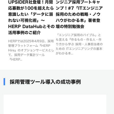
UPSIDER社登壇！月間
ンジニア採用ブートキャ
応募数が100を超えたら
ンプ！#7「ITエンジニア
意識したい「データに溺
採用のための戦略・ノウ
れない可視化術」〜
ハウがわかる本」著者登
HERP DataHubとその
壇の特別勉強会
活用事例のご紹介
「エンジニア採用のバイブル」と
も言える『作るもの・作る人・作
HERPでは2025年4月9日、採用
り方から学ぶ 採用・人事担当者の
管理プラットフォーム『HERP
ための ITエンジニアリングの基本
Hire』のオプションサービスとし
がわかる本...
て、採用データ集計ツール
『HERP...
採用管理ツール導入の成功事例