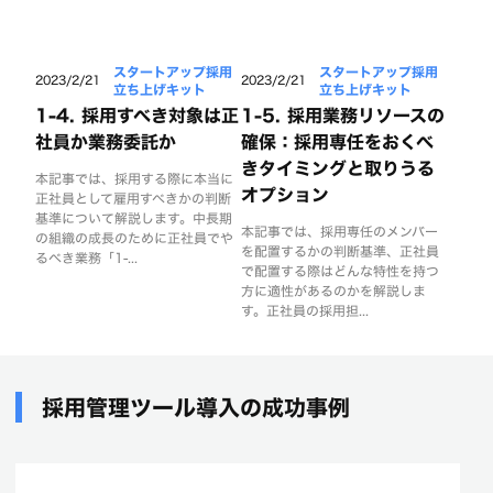
スタートアップ採用
スタートアップ採用
2023/2/21
2023/2/21
立ち上げキット
立ち上げキット
1-4. 採用すべき対象は正
1-5. 採用業務リソースの
社員か業務委託か
確保：採用専任をおくべ
きタイミングと取りうる
本記事では、採用する際に本当に
オプション
正社員として雇用すべきかの判断
基準について解説します。中長期
本記事では、採用専任のメンバー
の組織の成長のために正社員でや
を配置するかの判断基準、正社員
るべき業務「1-...
で配置する際はどんな特性を持つ
方に適性があるのかを解説しま
す。正社員の採用担...
採用管理ツール導入の成功事例