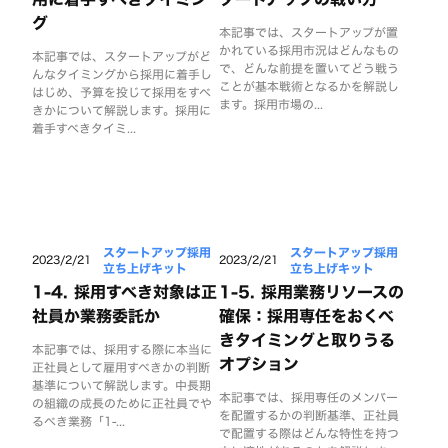
グ
本記事では、スタートアップが置
かれている採用市況はどんなもの
本記事では、スタートアップがど
で、どんな前提を置いてどう戦う
んなタイミングから採用に着手し
ことが基本戦術となるかを解説し
はじめ、予算を投じて採用をすべ
ます。採用市場の...
きかについて解説します。採用に
着手すべきタイミ...
スタートアップ採用
スタートアップ採用
2023/2/21
2023/2/21
立ち上げキット
立ち上げキット
1-4. 採用すべき対象は正
1-5. 採用業務リソースの
社員か業務委託か
確保：採用専任をおくべ
きタイミングと取りうる
本記事では、採用する際に本当に
オプション
正社員として雇用すべきかの判断
基準について解説します。中長期
本記事では、採用専任のメンバー
の組織の成長のために正社員でや
を配置するかの判断基準、正社員
るべき業務「1-...
で配置する際はどんな特性を持つ