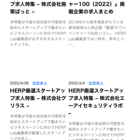
プ求人特集 – 株式会社施
ャー100（2022）』掲
策ぱっと –
載企業の求人まとめ
本特集は今後の急成長の可能性を
2016年から毎年発表されている
秘めたスタートアップで働きたい
東洋経済の人気企画「厳選!すごい
ビジネスパーソンに向けてHERP
ベンチャー100社リスト」 HERP
Lab編集部がおすすめするスター
Lab編集部では一昨年、昨年とユ
トアップの...
ー...
注目求人
注目求人
2022/4/28
2022/3/4
HERP厳選スタートアッ
HERP厳選スタートアッ
プ求人特集 – 株式会社グ
プ求人特集 – 株式会社エ
リラス –
ーアイセキュリティラボ
–
本特集は今後の急成長の可能性を
秘めたスタートアップで働きたい
本特集は今後の急成長の可能性を
ビジネスパーソンに向けてHERP
秘めたスタートアップで働きたい
Lab編集部が厳選したスタートア
ビジネスパーソンに向けてHERP
ップの求人...