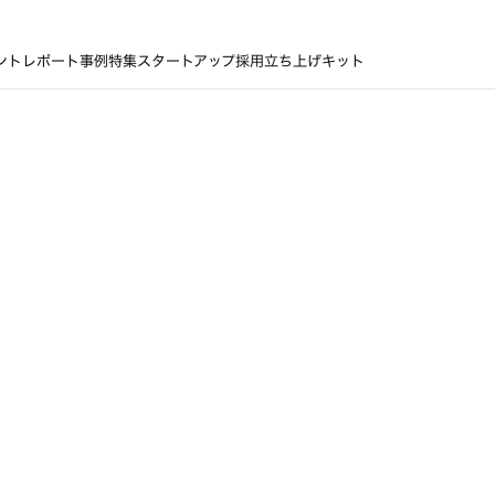
ントレポート
事例
特集
スタートアップ採用立ち上げキット