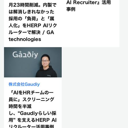
面接の“ブラックボック
月23時間削減。内製で
ス化”を解消し、リード
は解消しきれなかった
タイムを半減。候補者
採用の「負荷」と「属
体験にこだわる
人化」をHERP AIリク
Asobicaの『HERP
ルーターで解決 / GA
AI Recruiter』活用
technologies
事例
株式会社Gaudiy
「AIをHRチームの一
員に」スクリーニング
時間を半減
し、“Gaudiyらしい採
用” を支えるHERP AI