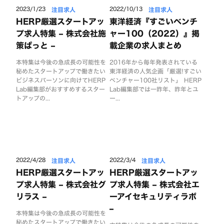
注目求人
注目求人
2023/1/23
2022/10/13
HERP厳選スタートアッ
東洋経済『すごいベンチ
プ求人特集 – 株式会社施
ャー100（2022）』掲
策ぱっと –
載企業の求人まとめ
本特集は今後の急成長の可能性を
2016年から毎年発表されている
秘めたスタートアップで働きたい
東洋経済の人気企画「厳選!すごい
ビジネスパーソンに向けてHERP
ベンチャー100社リスト」 HERP
Lab編集部がおすすめするスター
Lab編集部では一昨年、昨年とユ
トアップの...
ー...
注目求人
注目求人
2022/4/28
2022/3/4
HERP厳選スタートアッ
HERP厳選スタートアッ
プ求人特集 – 株式会社グ
プ求人特集 – 株式会社エ
リラス –
ーアイセキュリティラボ
–
本特集は今後の急成長の可能性を
秘めたスタートアップで働きたい