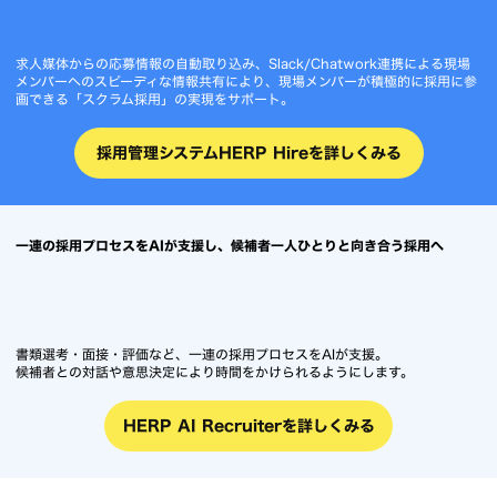
求人媒体からの応募情報の自動取り込み、Slack/Chatwork連携による現場
メンバーへのスピーディな情報共有により、現場メンバーが積極的に採用に参
画できる「スクラム採用」の実現をサポート。
採用管理システムHERP Hireを詳しくみる
一連の採用プロセスをAIが支援し、候補者一人ひとりと向き合う採用へ
書類選考・面接・評価など、一連の採用プロセスをAIが支援。
候補者との対話や意思決定により時間をかけられるようにします。
HERP AI Recruiterを詳しくみる