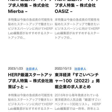
プ求人特集 – 株式会社
プ求人特集 – 株式会社
Mierba –
OASIZ –
本特集は今後の急成長の可能性を
本特集は今後の急成長の可能性を
秘めたスタートアップで働きたい
秘めたスタートアップで働きたい
ビジネスパーソンに向けてHERP
ビジネスパーソンに向けてHERP
Lab編集部がおすすめするスター
Lab編集部がおすすめするスター
トアップの...
トアップの...
注目求人
注目求人
2023/1/23
2022/10/13
HERP厳選スタートアッ
東洋経済『すごいベンチ
プ求人特集 – 株式会社施
ャー100（2022）』掲
策ぱっと –
載企業の求人まとめ
本特集は今後の急成長の可能性を
2016年から毎年発表されている
秘めたスタートアップで働きたい
東洋経済の人気企画「厳選!すごい
ビジネスパーソンに向けてHERP
ベンチャー100社リスト」 HERP
Lab編集部がおすすめするスター
Lab編集部では一昨年、昨年とユ