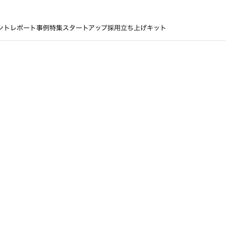
ントレポート
事例
特集
スタートアップ採用立ち上げキット