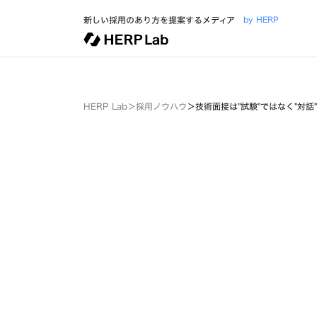
新しい採用のあり方を提案するメディア
by HERP
HERP Lab
＞
採用ノウハウ
＞
技術面接は"試験"ではなく"対