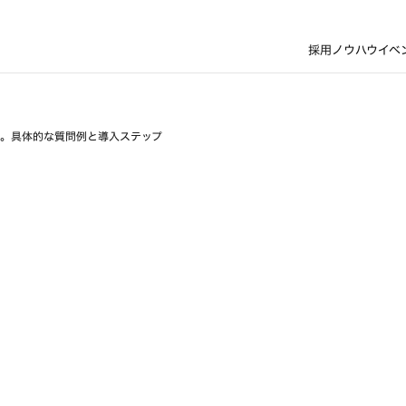
採用ノウハウ
イベ
話"。具体的な質問例と導入ステップ