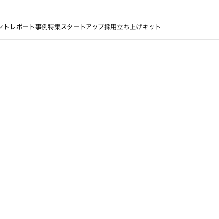
ントレポート
事例
特集
スタートアップ採用立ち上げキット