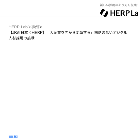
新しい採用のあり方を提案
HERP Lab
＞
事例
＞
【JR西日本×HERP】「大企業を内から変革する」前例のないデジタル
人材採用の挑戦
事例