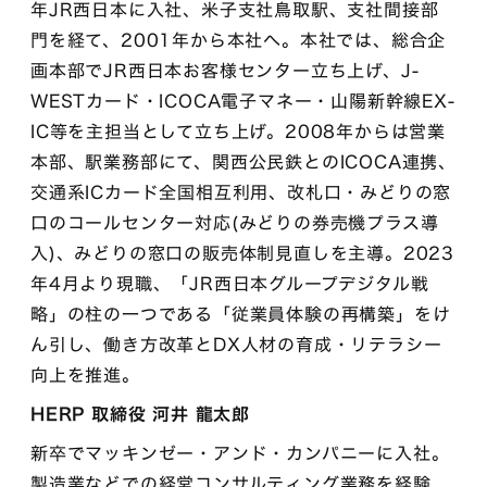
年JR西日本に入社、米子支社鳥取駅、支社間接部
門を経て、2001年から本社へ。本社では、総合企
画本部でJR西日本お客様センター立ち上げ、J-
WESTカード・ICOCA電子マネー・山陽新幹線EX-
IC等を主担当として立ち上げ。2008年からは営業
本部、駅業務部にて、関西公民鉄とのICOCA連携、
交通系ICカード全国相互利用、改札口・みどりの窓
口のコールセンター対応(みどりの券売機プラス導
入)、みどりの窓口の販売体制見直しを主導。2023
年4月より現職、「JR西日本グループデジタル戦
略」の柱の一つである「従業員体験の再構築」をけ
ん引し、働き方改革とDX人材の育成・リテラシー
向上を推進。
HERP 取締役 河井 龍太郎
新卒でマッキンゼー・アンド・カンパニーに入社。
製造業などでの経営コンサルティング業務を経験