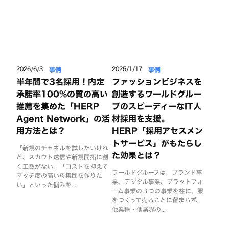
事例
事例
2026/6/3
2025/1/17
半年間で3名採用！内定
ファッションビジネスを
承諾率100%の質の高い
創造するワールドグルー
推薦を集めた「HERP
プのスピーディーなIT人
Agent Network」の活
材採用を支援。
用方法とは？
HERP「採用アセスメン
トサービス」がもたらし
「新規のチャネルを試したいけれ
た効果とは？
ど、スカウト送信や新規開拓に割
く工数がない」「コストを抑えて
ワールドグループは、ブランド事
マッチ度の高い母集団を作りた
業、デジタル事業、プラットフォ
い」といった悩みを...
ーム事業の３つの事業を柱に、服
をつくって売ることに留まらず、
他業種・他業界の...