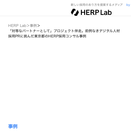
新しい採用のあり方を提案するメディア
by
HERP Lab
＞
事例
＞
「対等なパートナーとして」プロジェクト伴走。前例なきデジタル人材
採用PRに挑んだ東京都のHERP採用コンサル事例
事例