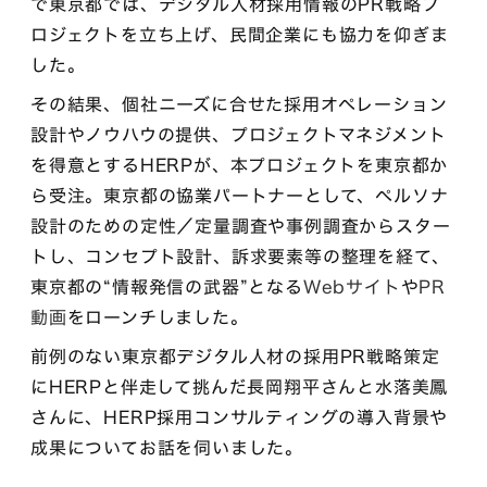
で東京都では、デジタル人材採用情報のPR戦略プ
ロジェクトを立ち上げ、民間企業にも協力を仰ぎま
した。
その結果、個社ニーズに合せた採用オペレーション
設計やノウハウの提供、プロジェクトマネジメント
を得意とするHERPが、本プロジェクトを東京都か
ら受注。東京都の協業パートナーとして、ペルソナ
設計のための定性／定量調査や事例調査からスター
トし、コンセプト設計、訴求要素等の整理を経て、
東京都の“情報発信の武器”となる
Webサイト
や
PR
動画
をローンチしました。
前例のない東京都デジタル人材の採用PR戦略策定
にHERPと伴走して挑んだ長岡翔平さんと水落美鳳
さんに、HERP採用コンサルティングの導入背景や
成果についてお話を伺いました。