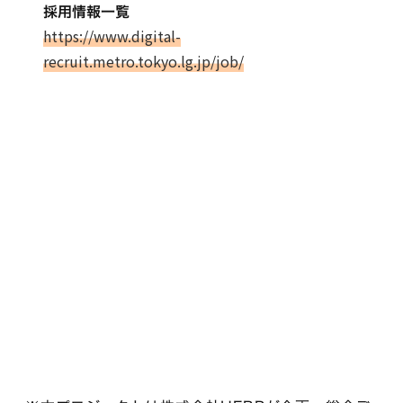
採用情報一覧
https://www.digital-
recruit.metro.tokyo.lg.jp/job/