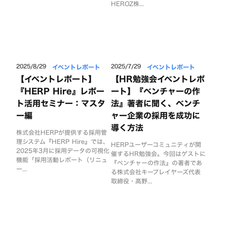
HEROZ株...
イベントレポート
イベントレポート
2025/8/29
2025/7/29
【イベントレポート】
【HR勉強会イベントレポ
『HERP Hire』レポー
ート】『ベンチャーの作
ト活用セミナー：マスタ
法』著者に聞く、ベンチ
ー編
ャー企業の採用を成功に
導く方法
株式会社HERPが提供する採用管
理システム『HERP Hire』では、
HERPユーザーコミュニティが開
2025年3月に採用データの可視化
催するHR勉強会。今回はゲストに
機能「採用活動レポート（リニュ
『ベンチャーの作法』の著者であ
ー...
る株式会社キープレイヤーズ代表
取締役・高野...