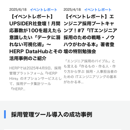
イベントレポート
イベントレポート
2025/6/18
2025/4/18
【イベントレポート】
【イベントレポート】エ
UPSIDER社登壇！月間
ンジニア採用ブートキャ
応募数が100を超えたら
ンプ！#7「ITエンジニア
意識したい「データに溺
採用のための戦略・ノウ
れない可視化術」〜
ハウがわかる本」著者登
HERP DataHubとその
壇の特別勉強会
活用事例のご紹介
「エンジニア採用のバイブル」と
も言える『作るもの・作る人・作
HERPでは2025年4月9日、採用
り方から学ぶ 採用・人事担当者の
管理プラットフォーム『HERP
ための ITエンジニアリングの基本
Hire』のオプションサービスとし
がわかる本...
て、採用データ集計ツール
『HERP...
採用管理ツール導入の成功事例