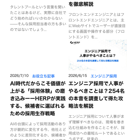
を徹底解説
タレントプールという言葉を聞い
たことはあるけど、実際に自社で
フロントエンドエンジニアとはフ
どう始めればいいかわからない
ロントエンドエンジニアとは、主
——そんな採用担当者の方も多い
にWebサイトでユーザーが直接目
のではないでしょう...
にする画面や操作する部分（フロ
ントエンド）を...
お役立ち記事
エンジニア採用
2026/7/10
2026/6/15
AI時代だからこそ価値が
エンジニア採用で人事が
上がる「採用体験」の磨
やるべきことは？254名
き込みーーHERPが実践
の本音を調査して得た攻
する、候補者に選ばれる
略法を解説
ための採用生存戦略
エンジニア採用について人事がま
ず理解すべきなのは、現場を巻き
AIの台頭によって採用活動のあり
込む仕組みを作ることこそが、採
方が劇的に変化する今、他社とど
用成功への最短ルートであるとい
のように差別化するか、候補者か
う点です。従来の...