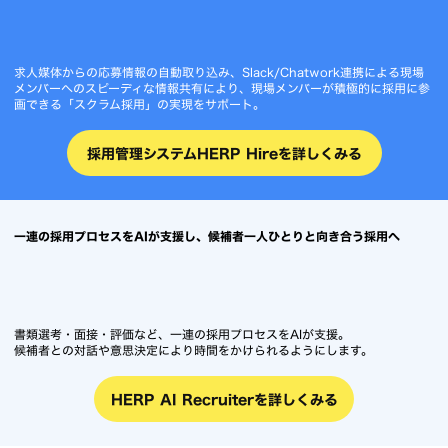
求人媒体からの応募情報の自動取り込み、Slack/Chatwork連携による現場
メンバーへのスピーディな情報共有により、現場メンバーが積極的に採用に参
画できる「スクラム採用」の実現をサポート。
採用管理システムHERP Hireを詳しくみる
一連の採用プロセスをAIが支援し、候補者一人ひとりと向き合う採用へ
書類選考・面接・評価など、一連の採用プロセスをAIが支援。
候補者との対話や意思決定により時間をかけられるようにします。
HERP AI Recruiterを詳しくみる