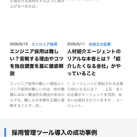
ら選ばれる採用をどのように磨き
上げるべきかは...
エンジニア採用
お役立ち記事
2026/6/15
2026/6/11
エンジニア採用は難し
人材紹介エージェントの
い？苦戦する理由やコツ
リアルな本音とは？「紹
を独自調査を基に徹底解
介したくなる会社」がや
説
っていること
エンジニア採用が難しい理由エン
1. エージェントに想起される企業
ジニア採用が難しいのは、他の職
10社になるには？ 上石：多く
種にはない構造的な理由があるか
の企業がエージェントを活用、あ
らです。難しさの本質を正確に理
るいは検討されていますが 、エー
解することで、的...
ジェント...
採用管理ツール導入の成功事例