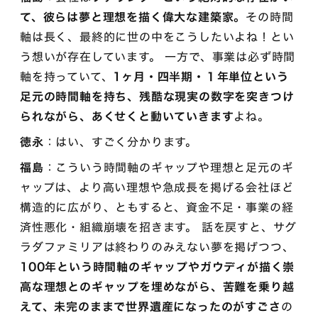
て、彼らは夢と理想を描く偉大な建築家。
その時間
軸は長く、最終的に世の中をこうしたいよね！とい
う想いが存在しています。 一方で、事業は必ず時間
軸を持っていて、
1ヶ月・四半期・１年単位という
足元の時間軸を持ち、残酷な現実の数字を突きつけ
られながら、あくせくと動いていきます
よね。
徳永
：はい、すごく分かります。
福島
：こういう時間軸のギャップや理想と足元のギ
ャップは、より高い理想や急成長を掲げる会社ほど
構造的に広がり、ともすると、資金不足・事業の経
済性悪化・組織崩壊を招きます。 話を戻すと、サグ
ラダファミリアは終わりのみえない夢を掲げつつ、
100年という時間軸のギャップやガウディが描く崇
高な理想とのギャップを埋めながら、苦難を乗り越
えて、未完のままで世界遺産になったのがすごさ
の