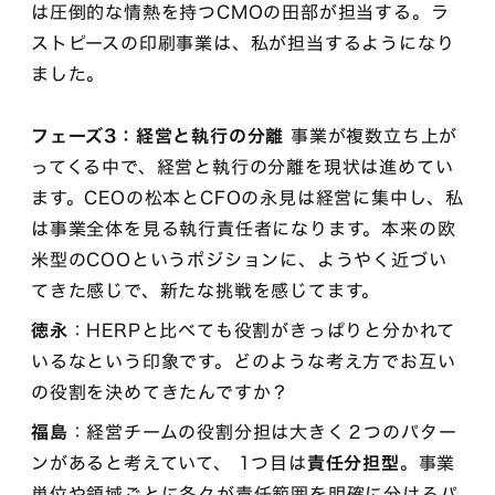
は圧倒的な情熱を持つCMOの田部が担当する。ラ
ストピースの印刷事業は、私が担当するようになり
ました。
フェーズ3：経営と執行の分離
事業が複数立ち上が
ってくる中で、経営と執行の分離を現状は進めてい
ます。CEOの松本とCFOの永見は経営に集中し、私
は事業全体を見る執行責任者になります。本来の欧
米型のCOOというポジションに、ようやく近づい
てきた感じで、新たな挑戦を感じてます。
徳永
：HERPと比べても役割がきっぱりと分かれて
いるなという印象です。どのような考え方でお互い
の役割を決めてきたんですか？
福島
：経営チームの役割分担は大きく２つのパター
ンがあると考えていて、 1つ目は
責任分担型
。事業
単位や領域ごとに各々が責任範囲を明確に分けるパ