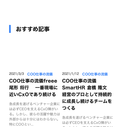
おすすめ記事
COO仕事の流儀
COO仕事の流儀
2021/3/3
2021/1/12
COO仕事の流儀freee
COO仕事の流儀
尾形 将行 一番現場に
SmartHR 倉橋 隆文
近いCxOであり続ける
経営のプロとして持続的
に成長し続けるチームを
急成長を遂げるベンチャー企業に
つくる
は必ずCEOを支えるCxO陣がい
る。しかし、彼らの活躍や魅力は
急成長を遂げるベンチャー企業に
外部からは十分にはわからない。
は必ずCEOを支えるCxO陣がい
特にCOOとい...