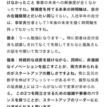
けなかったこと
事業の未来への解像度が全くなか
ったですね。
解像度を持てる未来の時間軸は、自分
の在籍期間とだいたい同じ
ぐらい。入社半年の自分
は、事業責任者として1年後の未来を描く時間軸を
持ってなかったですね。
徳永
：うーん勉強になります…。特に前者は自分自
身も認識しきれてなくて失敗してきたなと福島さん
の話を今聞いて気づきました。
福島
：
持続的な成長を続けながら、同時に、非連続
なイノベーションを起こすことが、両方求められる
のがスタートアップの難しさですよね。
常に足元の
数字を伸ばすプレッシャーがある中で、線形な成長
の延長線上にはゴールがないので変革が求められ
る。
この2つを両立させるための組織や事業のバラ
ンスを保つことが、スタートアップのリーダーにに
は求められると思います。