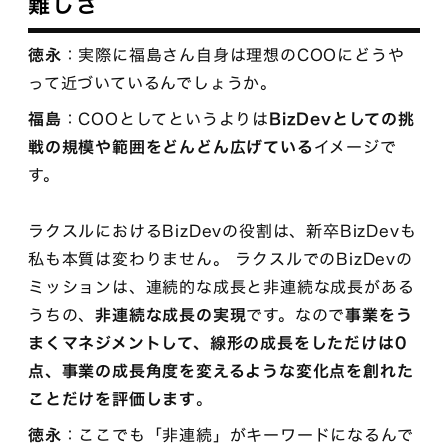
難しさ
徳永
：実際に福島さん自身は理想のCOOにどうや
って近づいているんでしょうか。
福島
：COOとしてというよりは
BizDevとしての挑
戦の規模や範囲をどんどん広げている
イメージで
す。
ラクスルにおけるBizDevの役割は、新卒BizDevも
私も本質は変わりません。 ラクスルでのBizDevの
ミッションは、連続的な成長と非連続な成長がある
うちの、
非連続な成長の実現
です。なので
事業をう
まくマネジメントして、線形の成長をしただけは0
点、事業の成長角度を変えるような変化点を創れた
ことだけを評価します
。
徳永
：ここでも「非連続」がキーワードになるんで