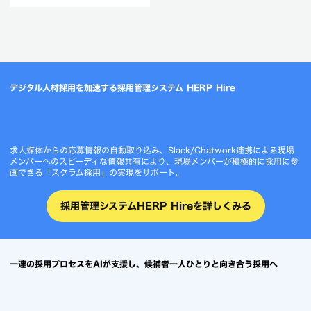
デジタル人材採用を加速する採用管理システム HERP Hire
求人媒体からの応募情報の自動取り込み、Slack/Chatwork連携による現場
メンバーへのスピーディな情報共有により、現場メンバーが積極的に採用に参
画できる「スクラム採用」の実現をサポート。
採用管理システムHERP Hireを詳しくみる
一連の採用プロセスをAIが支援し、候補者一人ひとりと向き合う採用へ